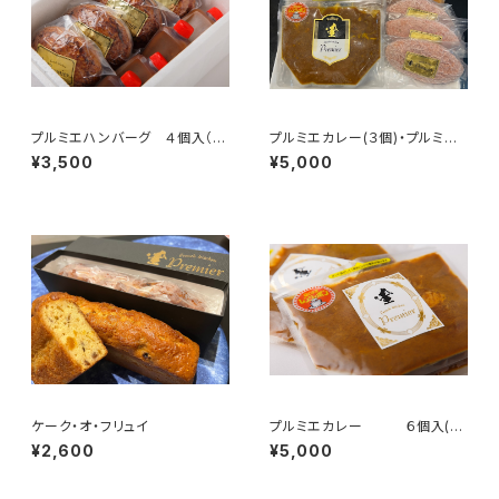
プルミエハンバーグ ４個入（1
プルミエカレー(３個)・プルミエ
人前×4）
ハンバーグ(３個) セット
¥3,500
¥5,000
ケーク・オ・フリュイ
プルミエカレー ６個入(1
人前×6)
¥2,600
¥5,000