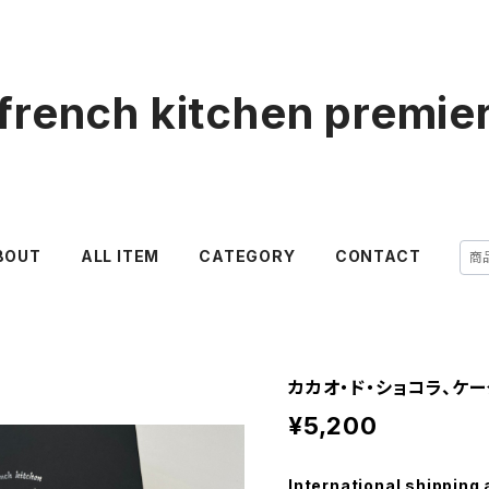
french kitchen premie
BOUT
ALL ITEM
CATEGORY
CONTACT
カカオ・ド・ショコラ、ケー
¥5,200
International shipping 