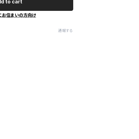
d to cart
にお住まいの方向け
通報する